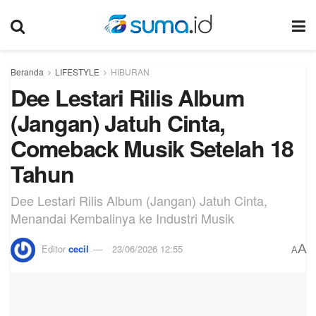
Beranda
LIFESTYLE
HIBURAN
Dee Lestari Rilis Album
(Jangan) Jatuh Cinta,
Comeback Musik Setelah 18
Tahun
Dee Lestari Rilis Album (Jangan) Jatuh Cinta,
Menandai Kembalinya ke Industri Musik
A
Editor
cecil
23/06/2026 12:55
A