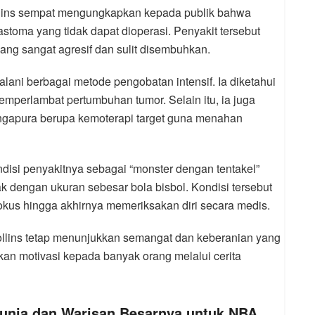
lins sempat mengungkapkan kepada publik bahwa
lastoma yang tidak dapat dioperasi. Penyakit tersebut
ang sangat agresif dan sulit disembuhkan.
lani berbagai metode pengobatan intensif. Ia diketahui
mperlambat pertumbuhan tumor. Selain itu, ia juga
ngapura berupa kemoterapi target guna menahan
isi penyakitnya sebagai “monster dengan tentakel”
 dengan ukuran sebesar bola bisbol. Kondisi tersebut
kus hingga akhirnya memeriksakan diri secara medis.
ollins tetap menunjukkan semangat dan keberanian yang
kan motivasi kepada banyak orang melalui cerita
Dunia dan Warisan Besarnya untuk NBA