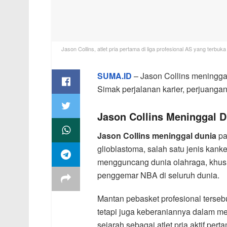
Jason Collins, atlet pria pertama di liga profesional AS yang terbu
SUMA.ID
– Jason Collins meninggal
Simak perjalanan karier, perjuangan
Jason Collins Meninggal 
Jason Collins meninggal dunia
pa
glioblastoma, salah satu jenis kanke
mengguncang dunia olahraga, khusu
penggemar NBA di seluruh dunia.
Mantan pebasket profesional terseb
tetapi juga keberaniannya dalam men
sejarah sebagai atlet pria aktif per