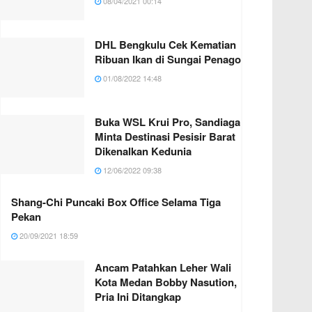
08/04/2021 00:14
DHL Bengkulu Cek Kematian
Ribuan Ikan di Sungai Penago
01/08/2022 14:48
Buka WSL Krui Pro, Sandiaga
Minta Destinasi Pesisir Barat
Dikenalkan Kedunia
12/06/2022 09:38
Shang-Chi Puncaki Box Office Selama Tiga
Pekan
20/09/2021 18:59
Ancam Patahkan Leher Wali
Kota Medan Bobby Nasution,
Pria Ini Ditangkap