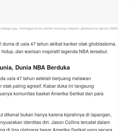
ka sebagai gay, meninggal dunia setelah berjuang melawan glioblastoma agresif.(NBA)
 dunia di usia 47 tahun akibat kanker otak glioblastoma.
 hidup, dan warisan inspiratif legenda NBA tersebut.
Dunia, Dunia NBA Berduka
da usia 47 tahun setelah berjuang melawan
r otak paling agresif. Kabar duka ini langsung
snya komunitas basket Amerika Serikat dan para
ut dikenal bukan hanya karena kiprahnya di lapangan,
yuarakan identitas diri. Jason Collins tercatat dalam
tama di liga olahraga besar Amerika Serikat yang secara