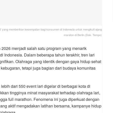
6' yang memberikan kesempatan bagi konsumen di Indonesia untuk mengikuti ajang
maraton di Berlin.(Dok. Tempo)
n 2026 menjadi salah satu program yang menarik
 di Indonesia. Dalam beberapa tahun terakhir, tren lari
ifikan. Olahraga yang identik dengan gaya hidup sehat
as kebugaran, tetapi juga bagian dari budaya komunitas
ebih dari 550 event lari digelar di berbagai kota di
kkan tingginya minat masyarakat terhadap olahraga lari,
hingga full marathon. Fenomena ini juga diperkuat dengan
yang aktif mengadakan latihan bersama, kampanye hidup
 olahraga.