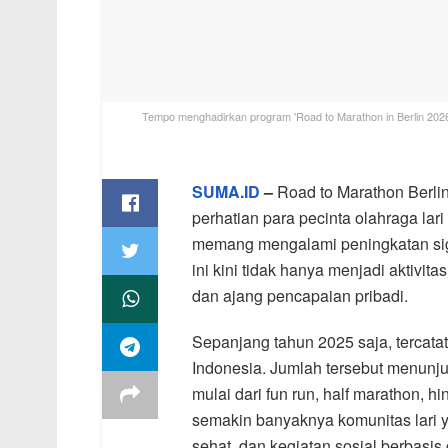
Tempo menghadirkan program 'Road to Marathon in Berlin 202
SUMA.ID
–
Road to Marathon Berli
perhatian para pecinta olahraga lari
memang mengalami peningkatan sign
ini kini tidak hanya menjadi aktivit
dan ajang pencapaian pribadi.
Sepanjang tahun 2025 saja, tercatat l
Indonesia. Jumlah tersebut menunju
mulai dari fun run, half marathon, 
semakin banyaknya komunitas lari 
sehat, dan kegiatan sosial berbasis