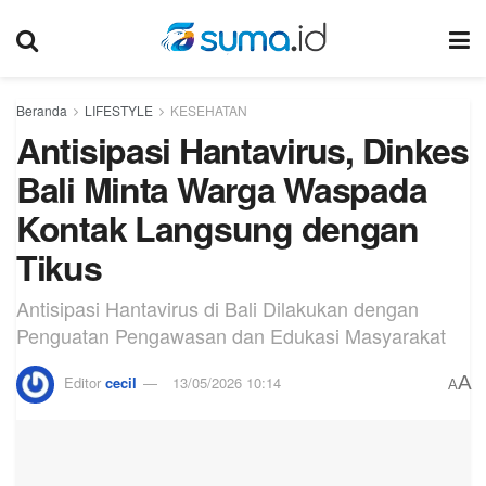
Beranda
LIFESTYLE
KESEHATAN
Antisipasi Hantavirus, Dinkes
Bali Minta Warga Waspada
Kontak Langsung dengan
Tikus
Antisipasi Hantavirus di Bali Dilakukan dengan
Penguatan Pengawasan dan Edukasi Masyarakat
A
Editor
cecil
13/05/2026 10:14
A