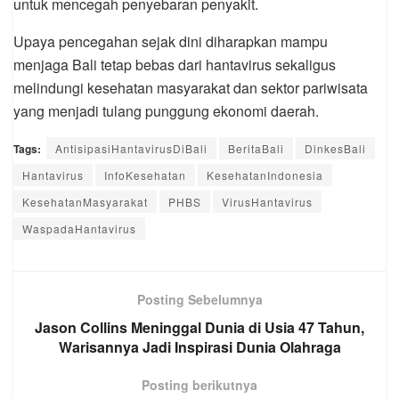
untuk mencegah penyebaran penyakit.
Upaya pencegahan sejak dini diharapkan mampu
menjaga Bali tetap bebas dari hantavirus sekaligus
melindungi kesehatan masyarakat dan sektor pariwisata
yang menjadi tulang punggung ekonomi daerah.
Tags:
AntisipasiHantavirusDiBali
BeritaBali
DinkesBali
Hantavirus
InfoKesehatan
KesehatanIndonesia
KesehatanMasyarakat
PHBS
VirusHantavirus
WaspadaHantavirus
Posting Sebelumnya
Jason Collins Meninggal Dunia di Usia 47 Tahun,
Warisannya Jadi Inspirasi Dunia Olahraga
Posting berikutnya