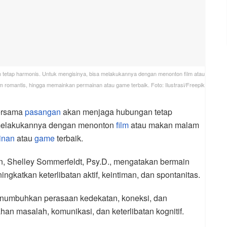
tetap harmonis. Untuk mengisinya, bisa melakukannya dengan menonton film atau
romantis, hingga memainkan permainan atau game terbaik. Foto: Ilustrasi/Freepik
bersama
pasangan
akan menjaga hubungan tetap
 melakukannya dengan menonton
film
atau makan malam
inan
atau
game
terbaik.
an, Shelley Sommerfeldt, Psy.D., mengatakan bermain
katkan keterlibatan aktif, keintiman, dan spontanitas.
numbuhkan perasaan kedekatan, koneksi, dan
n masalah, komunikasi, dan keterlibatan kognitif.