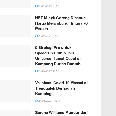
29/09/2021 10:06
HET Minyk Goreng Dicabur,
Harga Melambung Hingga 70
Persen
20/03/2022 17:12
5 Strategi Pro untuk
Speedrun Upin & Ipin
Universe: Tamat Cepat di
Kampung Durian Runtuh
29/07/2025 08:00
Vaksinasi Covid-19 Massal di
Trenggalek Berhadiah
Kambing
24/06/2021 14:14
Serena Williams Mundur dari