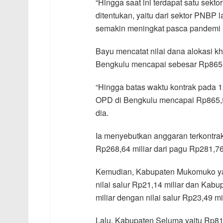
“Hingga saat ini terdapat satu sekto
ditentukan, yaitu dari sektor PNBP
semakin meningkat pasca pandemi C
Bayu mencatat nilai dana alokasi khu
Bengkulu mencapai sebesar Rp865,5
“Hingga batas waktu kontrak pada 12
OPD di Bengkulu mencapai Rp865,54 
dia.
Ia menyebutkan anggaran terkontrak 
Rp268,64 miliar dari pagu Rp281,76 
Kemudian, Kabupaten Mukomuko yait
nilai salur Rp21,14 miliar dan Kab
miliar dengan nilai salur Rp23,49 mil
Lalu, Kabupaten Seluma yaitu Rp81,8