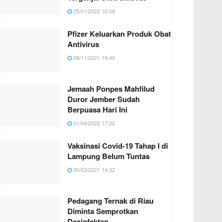
25/01/2022 16:09
Pfizer Keluarkan Produk Obat
Antivirus
08/11/2021 19:40
Jemaah Ponpes Mahfilud
Duror Jember Sudah
Berpuasa Hari Ini
01/04/2022 17:02
Vaksinasi Covid-19 Tahap I di
Lampung Belum Tuntas
30/03/2021 14:32
Pedagang Ternak di Riau
Diminta Semprotkan
Desinfektan