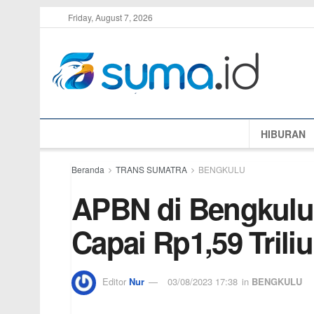
Friday, August 7, 2026
HIBURAN
Beranda
TRANS SUMATRA
BENGKULU
APBN di Bengkulu 
Capai Rp1,59 Trili
Editor
Nur
03/08/2023 17:38
in
BENGKULU