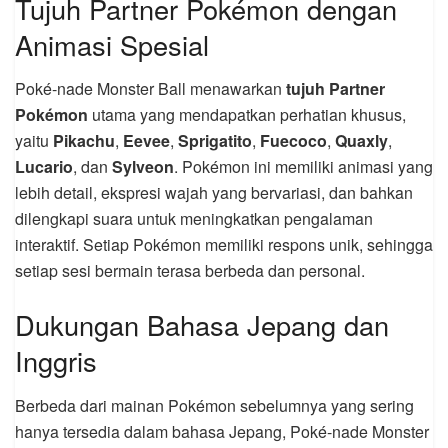
Tujuh Partner Pokémon dengan
Animasi Spesial
Poké-nade Monster Ball menawarkan
tujuh Partner
Pokémon
utama yang mendapatkan perhatian khusus,
yaitu
Pikachu
,
Eevee
,
Sprigatito
,
Fuecoco
,
Quaxly
,
Lucario
, dan
Sylveon
. Pokémon ini memiliki animasi yang
lebih detail, ekspresi wajah yang bervariasi, dan bahkan
dilengkapi suara untuk meningkatkan pengalaman
interaktif. Setiap Pokémon memiliki respons unik, sehingga
setiap sesi bermain terasa berbeda dan personal.
Dukungan Bahasa Jepang dan
Inggris
Berbeda dari mainan Pokémon sebelumnya yang sering
hanya tersedia dalam bahasa Jepang, Poké-nade Monster