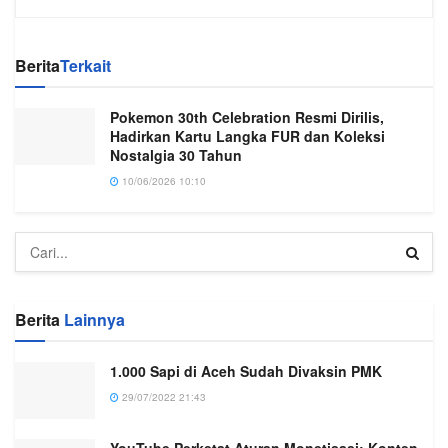
Berita
Terkait
Pokemon 30th Celebration Resmi Dirilis,
Hadirkan Kartu Langka FUR dan Koleksi
Nostalgia 30 Tahun
10/06/2026 10:10
Berita
Lainnya
1.000 Sapi di Aceh Sudah Divaksin PMK
29/07/2022 21:43