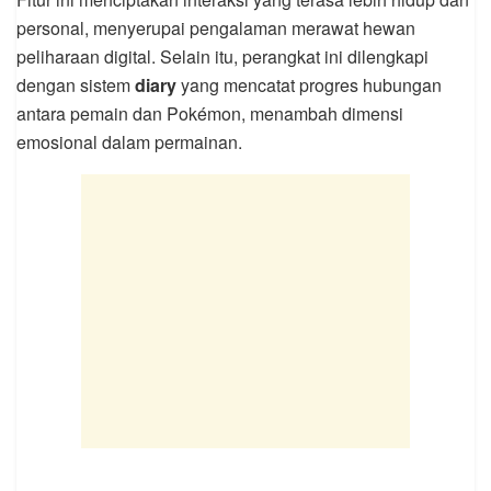
personal, menyerupai pengalaman merawat hewan
peliharaan digital. Selain itu, perangkat ini dilengkapi
dengan sistem
diary
yang mencatat progres hubungan
antara pemain dan Pokémon, menambah dimensi
emosional dalam permainan.