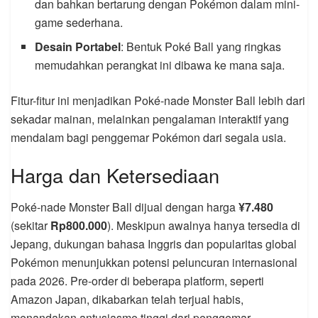
dan bahkan bertarung dengan Pokémon dalam mini-
game sederhana.
Desain Portabel
: Bentuk Poké Ball yang ringkas
memudahkan perangkat ini dibawa ke mana saja.
Fitur-fitur ini menjadikan Poké-nade Monster Ball lebih dari
sekadar mainan, melainkan pengalaman interaktif yang
mendalam bagi penggemar Pokémon dari segala usia.
Harga dan Ketersediaan
Poké-nade Monster Ball dijual dengan harga
¥7.480
(sekitar
Rp800.000
). Meskipun awalnya hanya tersedia di
Jepang, dukungan bahasa Inggris dan popularitas global
Pokémon menunjukkan potensi peluncuran internasional
pada 2026. Pre-order di beberapa platform, seperti
Amazon Japan, dikabarkan telah terjual habis,
menandakan antusiasme tinggi dari penggemar.