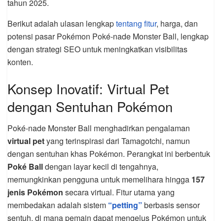
tahun 2025.
Berikut adalah ulasan lengkap
tentang fitur
, harga, dan
potensi pasar Pokémon Poké-nade Monster Ball, lengkap
dengan strategi SEO untuk meningkatkan visibilitas
konten.
Konsep Inovatif: Virtual Pet
dengan Sentuhan Pokémon
Poké-nade Monster Ball menghadirkan pengalaman
virtual pet
yang terinspirasi dari Tamagotchi, namun
dengan sentuhan khas Pokémon. Perangkat ini berbentuk
Poké Ball
dengan layar kecil di tengahnya,
memungkinkan pengguna untuk memelihara hingga
157
jenis Pokémon
secara virtual. Fitur utama yang
membedakan adalah sistem
“petting”
berbasis sensor
sentuh, di mana pemain dapat mengelus Pokémon untuk