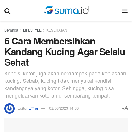
Beranda
LIFESTYLE
KESEHATAN
6 Cara Membersihkan
Kandang Kucing Agar Selalu
Sehat
Kondisi kotor juga akan berdampak pada kebiasaan
kucing. Sebab, kucing tidak menyukai kondisi
kandangnya yang kotor. Sehingga, kucing bisa
mengeluarkan kotoran di sembarang tempat.
A
Editor
Effran
02/08/2023 14:36
A