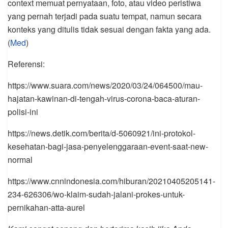
context memuat pernyataan, foto, atau video peristiwa
yang pernah terjadi pada suatu tempat, namun secara
konteks yang ditulis tidak sesuai dengan fakta yang ada.
(
Med
)
Referensi:
https://www.suara.com/news/2020/03/24/064500/mau-
hajatan-kawinan-di-tengah-virus-corona-baca-aturan-
polisi-ini
https://news.detik.com/berita/d-5060921/ini-protokol-
kesehatan-bagi-jasa-penyelenggaraan-event-saat-new-
normal
https://www.cnnindonesia.com/hiburan/20210405205141-
234-626306/wo-klaim-sudah-jalani-prokes-untuk-
pernikahan-atta-aurel