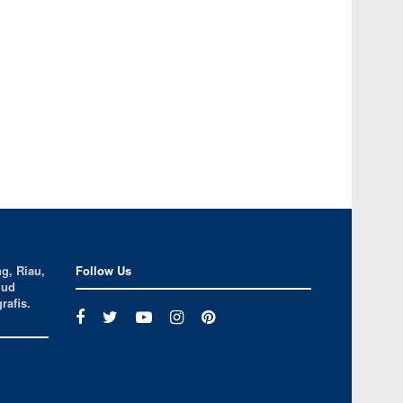
g, Riau,
Follow Us
jud
rafis.