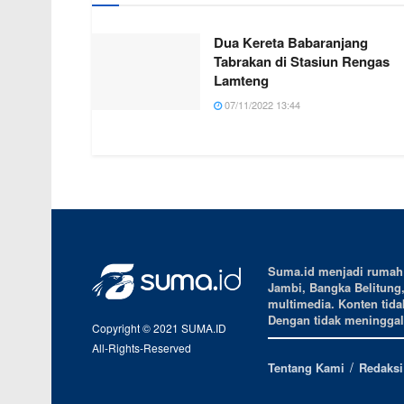
Dua Kereta Babaranjang
Tabrakan di Stasiun Rengas
Lamteng
07/11/2022 13:44
Suma.id menjadi rumah b
Jambi, Bangka Belitung
multimedia. Konten tidak
Dengan tidak meninggalk
Copyright © 2021 SUMA.ID
All-Rights-Reserved
Tentang Kami
Redaksi