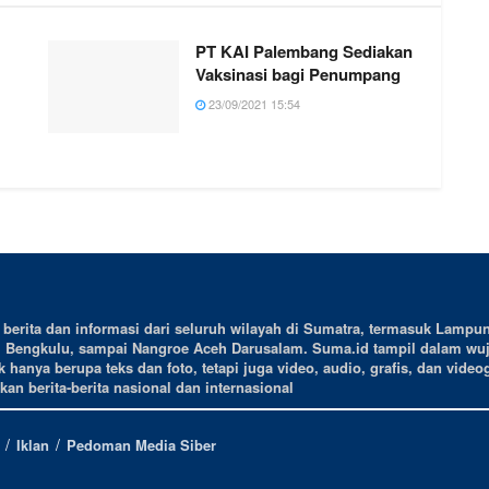
PT KAI Palembang Sediakan
Vaksinasi bagi Penumpang
23/09/2021 15:54
erita dan informasi dari seluruh wilayah di Sumatra, termasuk Lampun
, Bengkulu, sampai Nangroe Aceh Darusalam. Suma.id tampil dalam wu
 hanya berupa teks dan foto, tetapi juga video, audio, grafis, dan videog
an berita-berita nasional dan internasional
Iklan
Pedoman Media Siber