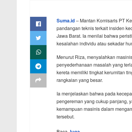
Suma.id
– Mantan Komisaris PT Ker
pandangan teknis terkait insiden kec
Jawa Barat. Ia menilai bahwa perist
kesalahan individu atau sekadar hu
Menurut Riza, menyalahkan masini
penyederhanaan masalah yang terl
kereta memiliki tingkat kerumitan ti
rangkaian yang besar.
Ia menjelaskan bahwa pada kecepat
pengereman yang cukup panjang, yak
kemampuan masinis dalam mengambil
tersebut.
Baca
Juga