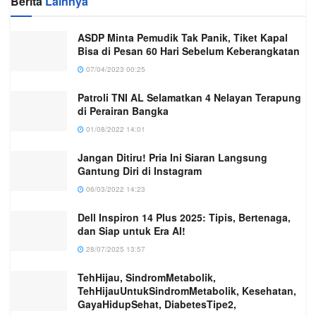
Berita
Lainnya
ASDP Minta Pemudik Tak Panik, Tiket Kapal
Bisa di Pesan 60 Hari Sebelum Keberangkatan
07/04/2023 00:25
Patroli TNI AL Selamatkan 4 Nelayan Terapung
di Perairan Bangka
01/08/2022 14:01
Jangan Ditiru! Pria Ini Siaran Langsung
Gantung Diri di Instagram
06/03/2022 14:23
Dell Inspiron 14 Plus 2025: Tipis, Bertenaga,
dan Siap untuk Era AI!
28/07/2025 13:57
TehHijau, SindromMetabolik,
TehHijauUntukSindromMetabolik, Kesehatan,
GayaHidupSehat, DiabetesTipe2,