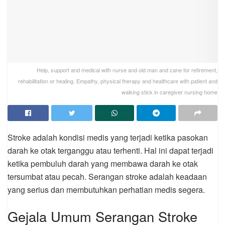
Help, support and medical with nurse and old man and cane for retirement,
rehabilitation or healing. Empathy, physical therapy and healthcare with patient and
walking stick in caregiver nursing home
Stroke adalah kondisi medis yang terjadi ketika pasokan
darah ke otak terganggu atau terhenti. Hal ini dapat terjadi
ketika pembuluh darah yang membawa darah ke otak
tersumbat atau pecah. Serangan stroke adalah keadaan
yang serius dan membutuhkan perhatian medis segera.
Gejala Umum Serangan Stroke