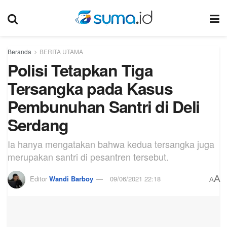
Beranda
BERITA UTAMA
Polisi Tetapkan Tiga
Tersangka pada Kasus
Pembunuhan Santri di Deli
Serdang
Ia hanya mengatakan bahwa kedua tersangka juga
merupakan santri di pesantren tersebut.
A
Editor
Wandi Barboy
09/06/2021 22:18
A