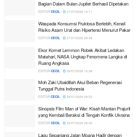
Bagian Dalam Bulan Jupiter Berhasil Dipetakan
EDITOR
CECIL
27/07/2026 10:11
Waspada Konsumsi Fruktosa Berlebih, Kenali
Risiko Asam Urat dan Hipertensi Menurut Pakar
EDITOR
CECIL
27/07/2026 09:58
Ekor Komet Lemmon Robek Akibat Ledakan
Matahari, NASA Ungkap Fenomena Langka di
Ruang Angkasa
EDITOR
CECIL
26/07/2026 10:08
Moh Zaki Ubaidillah Akui Beban Regenerasi
Tunggal Putra Indonesia
EDITOR
CECIL
26/07/2026 09:52
Sinopsis Film Man of War: Kisah Mantan Prajurit
yang Kembali Beraksi di Tengah Konflik Ukraina
EDITOR
CECIL
26/07/2026 09:40
Lagu Sepanjang Jalan Moana Hadir dengan