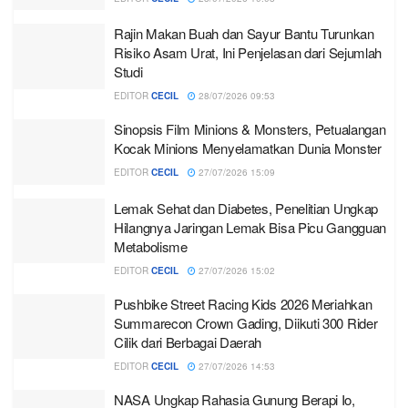
Rajin Makan Buah dan Sayur Bantu Turunkan
Risiko Asam Urat, Ini Penjelasan dari Sejumlah
Studi
EDITOR
CECIL
28/07/2026 09:53
Sinopsis Film Minions & Monsters, Petualangan
Kocak Minions Menyelamatkan Dunia Monster
EDITOR
CECIL
27/07/2026 15:09
Lemak Sehat dan Diabetes, Penelitian Ungkap
Hilangnya Jaringan Lemak Bisa Picu Gangguan
Metabolisme
EDITOR
CECIL
27/07/2026 15:02
Pushbike Street Racing Kids 2026 Meriahkan
Summarecon Crown Gading, Diikuti 300 Rider
Cilik dari Berbagai Daerah
EDITOR
CECIL
27/07/2026 14:53
NASA Ungkap Rahasia Gunung Berapi Io,