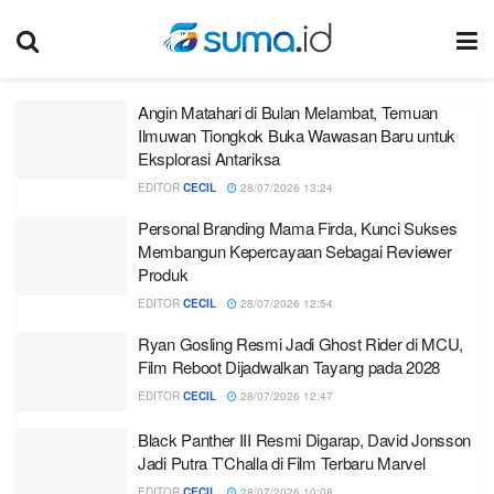
Angin Matahari di Bulan Melambat, Temuan
Ilmuwan Tiongkok Buka Wawasan Baru untuk
Eksplorasi Antariksa
EDITOR
CECIL
28/07/2026 13:24
Personal Branding Mama Firda, Kunci Sukses
Membangun Kepercayaan Sebagai Reviewer
Produk
EDITOR
CECIL
28/07/2026 12:54
Ryan Gosling Resmi Jadi Ghost Rider di MCU,
Film Reboot Dijadwalkan Tayang pada 2028
EDITOR
CECIL
28/07/2026 12:47
Black Panther III Resmi Digarap, David Jonsson
Jadi Putra T’Challa di Film Terbaru Marvel
EDITOR
CECIL
28/07/2026 10:08