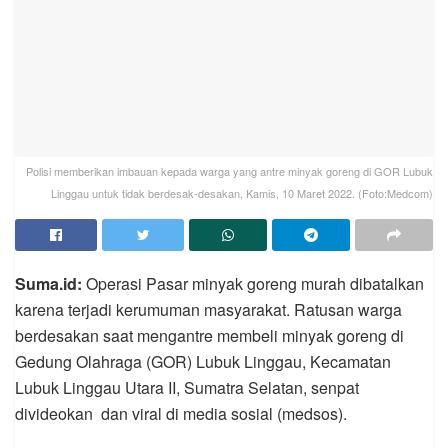
Polisi memberikan imbauan kepada warga yang antre minyak goreng di GOR Lubuk
Linggau untuk tidak berdesak-desakan, Kamis, 10 Maret 2022. (Foto:Medcom)
Suma.id:
Operasi Pasar minyak goreng murah dibatalkan
karena terjadi kerumuman masyarakat. Ratusan warga
berdesakan saat mengantre membeli minyak goreng di
Gedung Olahraga (GOR) Lubuk Linggau, Kecamatan
Lubuk Linggau Utara II, Sumatra Selatan, senpat
divideokan dan viral di media sosial (medsos).