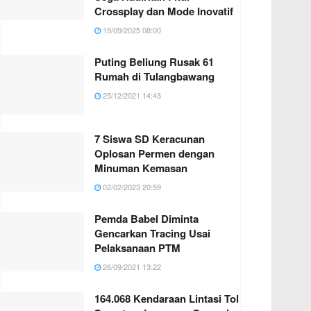
Crossplay dan Mode Inovatif
19/09/2025 08:00
Puting Beliung Rusak 61
Rumah di Tulangbawang
25/12/2021 14:43
7 Siswa SD Keracunan
Oplosan Permen dengan
Minuman Kemasan
02/02/2023 20:59
Pemda Babel Diminta
Gencarkan Tracing Usai
Pelaksanaan PTM
26/09/2021 13:22
164.068 Kendaraan Lintasi Tol