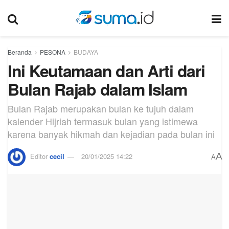
Beranda
PESONA
BUDAYA
Ini Keutamaan dan Arti dari
Bulan Rajab dalam Islam
Bulan Rajab merupakan bulan ke tujuh dalam
kalender Hijriah termasuk bulan yang istimewa
karena banyak hikmah dan kejadian pada bulan ini
A
Editor
cecil
20/01/2025 14:22
A