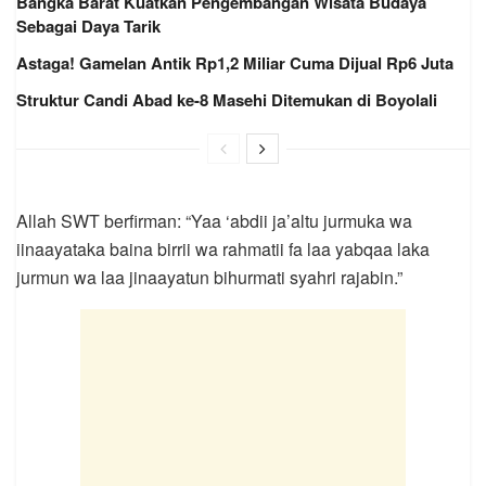
Bangka Barat Kuatkan Pengembangan Wisata Budaya
Sebagai Daya Tarik
Astaga! Gamelan Antik Rp1,2 Miliar Cuma Dijual Rp6 Juta
Struktur Candi Abad ke-8 Masehi Ditemukan di Boyolali
Allah SWT berfirman: “Yaa ‘abdii ja’altu jurmuka wa
iinaayataka baina birrii wa rahmatii fa laa yabqaa laka
jurmun wa laa jinaayatun bihurmati syahri rajabin.”