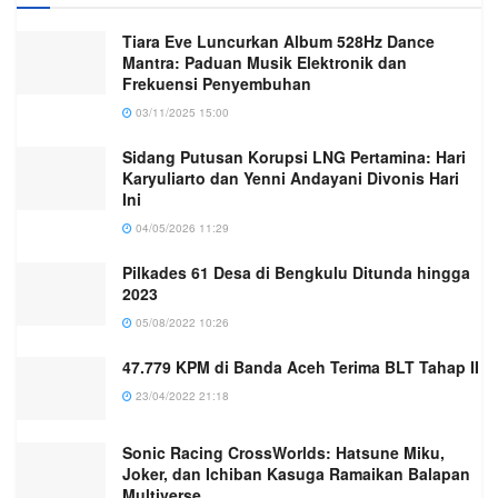
Tiara Eve Luncurkan Album 528Hz Dance
Mantra: Paduan Musik Elektronik dan
Frekuensi Penyembuhan
03/11/2025 15:00
Sidang Putusan Korupsi LNG Pertamina: Hari
Karyuliarto dan Yenni Andayani Divonis Hari
Ini
04/05/2026 11:29
Pilkades 61 Desa di Bengkulu Ditunda hingga
2023
05/08/2022 10:26
47.779 KPM di Banda Aceh Terima BLT Tahap II
23/04/2022 21:18
Sonic Racing CrossWorlds: Hatsune Miku,
Joker, dan Ichiban Kasuga Ramaikan Balapan
Multiverse