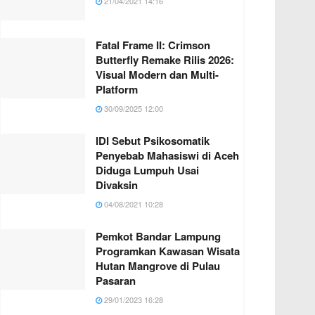
21/04/2021 14:16
Fatal Frame II: Crimson
Butterfly Remake Rilis 2026:
Visual Modern dan Multi-
Platform
30/09/2025 12:00
IDI Sebut Psikosomatik
Penyebab Mahasiswi di Aceh
Diduga Lumpuh Usai
Divaksin
04/08/2021 10:28
Pemkot Bandar Lampung
Programkan Kawasan Wisata
Hutan Mangrove di Pulau
Pasaran
29/01/2023 16:28