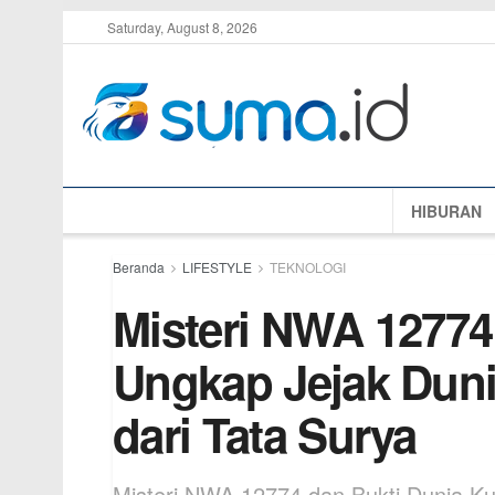
Saturday, August 8, 2026
HIBURAN
Beranda
LIFESTYLE
TEKNOLOGI
Misteri NWA 12774
Ungkap Jejak Duni
dari Tata Surya
Misteri NWA 12774 dan Bukti Dunia Ku