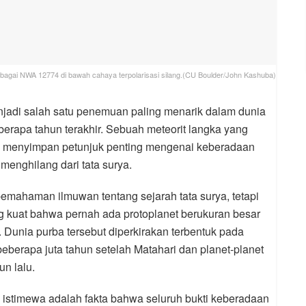
sebagai NWA 12774 di bawah cahaya terpolarisasi silang.(CU Boulder/John Kashuba)
jadi salah satu penemuan paling menarik dalam dunia
berapa tahun terakhir. Sebuah meteorit langka yang
ta menyimpan petunjuk penting mengenai keberadaan
menghilang dari tata surya.
emahaman ilmuwan tentang sejarah tata surya, tetapi
g kuat bahwa pernah ada protoplanet berukuran besar
n. Dunia purba tersebut diperkirakan terbentuk pada
eberapa juta tahun setelah Matahari dan planet-planet
un lalu.
istimewa adalah fakta bahwa seluruh bukti keberadaan