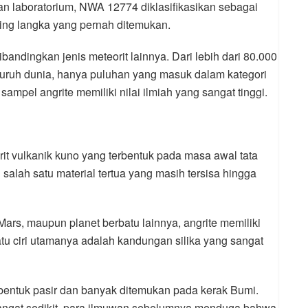
an laboratorium, NWA 12774 diklasifikasikan sebagai
aling langka yang pernah ditemukan.
bandingkan jenis meteorit lainnya. Dari lebih dari 80.000
eluruh dunia, hanya puluhan yang masuk dalam kategori
ampel angrite memiliki nilai ilmiah yang sangat tinggi.
t vulkanik kuno yang terbentuk pada masa awal tata
 salah satu material tertua yang masih tersisa hingga
ars, maupun planet berbatu lainnya, angrite memiliki
atu ciri utamanya adalah kandungan silika yang sangat
entuk pasir dan banyak ditemukan pada kerak Bumi.
 sangat sedikit, para ilmuwan sebelumnya menduga bahwa