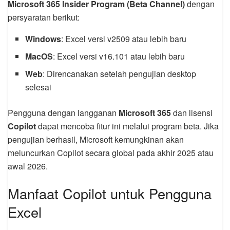
Microsoft 365 Insider Program (Beta Channel)
dengan
persyaratan berikut:
Windows
: Excel versi v2509 atau lebih baru
MacOS
: Excel versi v16.101 atau lebih baru
Web
: Direncanakan setelah pengujian desktop
selesai
Pengguna dengan langganan
Microsoft 365
dan lisensi
Copilot
dapat mencoba fitur ini melalui program beta. Jika
pengujian berhasil, Microsoft kemungkinan akan
meluncurkan Copilot secara global pada akhir 2025 atau
awal 2026.
Manfaat Copilot untuk Pengguna
Excel