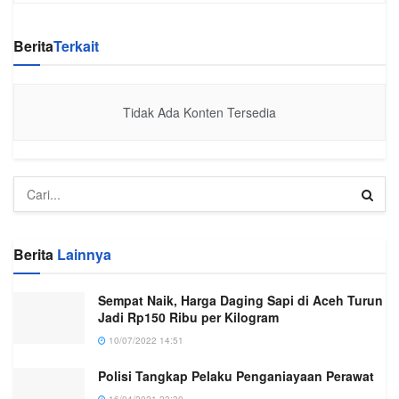
Berita
Terkait
Tidak Ada Konten Tersedia
Berita
Lainnya
Sempat Naik, Harga Daging Sapi di Aceh Turun
Jadi Rp150 Ribu per Kilogram
10/07/2022 14:51
Polisi Tangkap Pelaku Penganiayaan Perawat