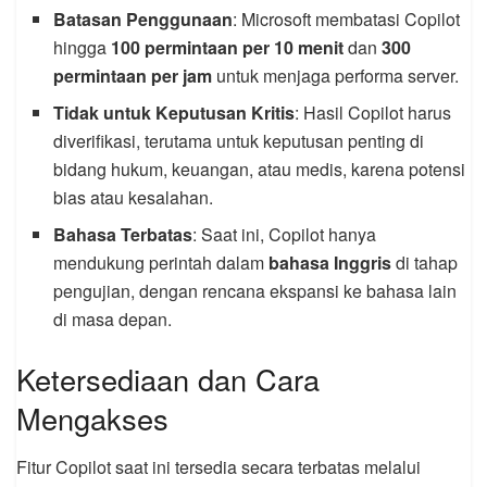
Batasan Penggunaan
: Microsoft membatasi Copilot
hingga
100 permintaan per 10 menit
dan
300
permintaan per jam
untuk menjaga performa server.
Tidak untuk Keputusan Kritis
: Hasil Copilot harus
diverifikasi, terutama untuk keputusan penting di
bidang hukum, keuangan, atau medis, karena potensi
bias atau kesalahan.
Bahasa Terbatas
: Saat ini, Copilot hanya
mendukung perintah dalam
bahasa Inggris
di tahap
pengujian, dengan rencana ekspansi ke bahasa lain
di masa depan.
Ketersediaan dan Cara
Mengakses
Fitur Copilot saat ini tersedia secara terbatas melalui