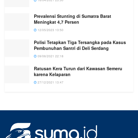
16/04/2021 23:30
Prevalensi Stunting di Sumatra Barat
Meningkat 4,7 Persen
12/05/2023 13:50
Polisi Tetapkan Tiga Tersangka pada Kasus
Pembunuhan Santri di Deli Serdang
09/06/2021 22:18
Ratusan Kera Turun dari Kawasan Semeru
karena Kelaparan
27/12/2021 13:47