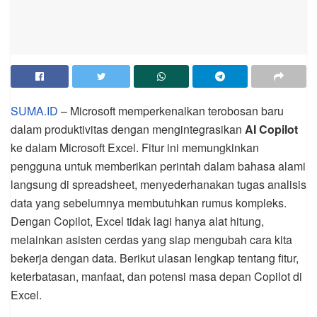
SUMA.ID
– Microsoft memperkenalkan terobosan baru
dalam produktivitas dengan mengintegrasikan
AI Copilot
ke dalam Microsoft Excel. Fitur ini memungkinkan
pengguna untuk memberikan perintah dalam bahasa alami
langsung di spreadsheet, menyederhanakan tugas analisis
data yang sebelumnya membutuhkan rumus kompleks.
Dengan Copilot, Excel tidak lagi hanya alat hitung,
melainkan asisten cerdas yang siap mengubah cara kita
bekerja dengan data. Berikut ulasan lengkap tentang fitur,
keterbatasan, manfaat, dan potensi masa depan Copilot di
Excel.