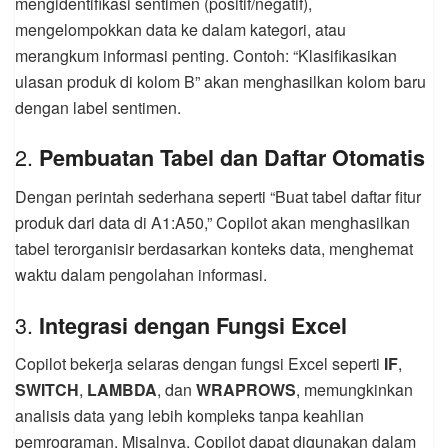
mengidentifikasi sentimen (positif/negatif),
mengelompokkan data ke dalam kategori, atau
merangkum informasi penting. Contoh: “Klasifikasikan
ulasan produk di kolom B” akan menghasilkan kolom baru
dengan label sentimen.
2.
Pembuatan Tabel dan Daftar Otomatis
Dengan perintah sederhana seperti “Buat tabel daftar fitur
produk dari data di A1:A50,” Copilot akan menghasilkan
tabel terorganisir berdasarkan konteks data, menghemat
waktu dalam pengolahan informasi.
3.
Integrasi dengan Fungsi Excel
Copilot bekerja selaras dengan fungsi Excel seperti
IF
,
SWITCH
,
LAMBDA
, dan
WRAPROWS
, memungkinkan
analisis data yang lebih kompleks tanpa keahlian
pemrograman. Misalnya, Copilot dapat digunakan dalam