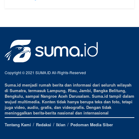
Copyright © 2021 SUMA.ID All-Rights-Reserved
Suma.id menjadi rumah berita dan informasi dari seluruh wilayah
di Sumatra, termasuk Lampung, Riau, Jambi, Bangka Belitung,
Bengkulu, sampai Nangroe Aceh Darusalam. Suma.id tampil dalam
wujud multimedia. Konten tidak hanya berupa teks dan foto, tetapi
juga video, audio, grafis, dan videografis. Dengan tidak
meninggalkan berita-berita nasional dan internasional
Tentang Kami
Redaksi
Iklan
Pedoman Media Siber