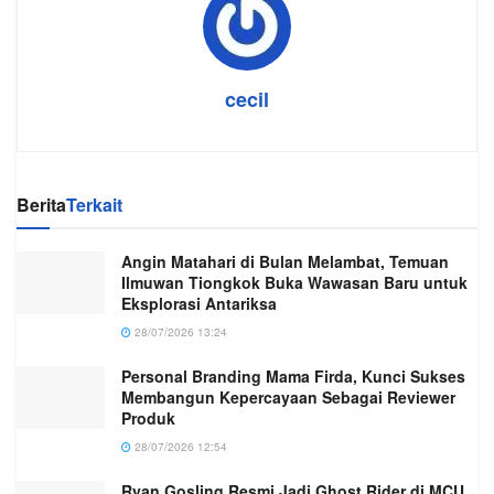
cecil
Berita
Terkait
Angin Matahari di Bulan Melambat, Temuan
Ilmuwan Tiongkok Buka Wawasan Baru untuk
Eksplorasi Antariksa
28/07/2026 13:24
Personal Branding Mama Firda, Kunci Sukses
Membangun Kepercayaan Sebagai Reviewer
Produk
28/07/2026 12:54
Ryan Gosling Resmi Jadi Ghost Rider di MCU,