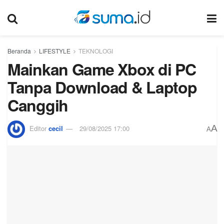
Beranda
LIFESTYLE
TEKNOLOGI
Mainkan Game Xbox di PC
Tanpa Download & Laptop
Canggih
A
Editor
cecil
29/08/2025 17:00
A