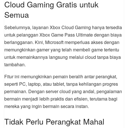
Cloud Gaming Gratis untuk
Semua
Sebelumnya, layanan Xbox Cloud Gaming hanya tersedia
untuk pelanggan Xbox Game Pass Ultimate dengan biaya
berlangganan. Kini, Microsoft memperluas akses dengan
memungkinkan gamer yang telah membeli game tertentu
untuk memainkannya langsung melalui cloud tanpa biaya
tambahan.
Fitur ini memungkinkan pemain beralih antar perangkat,
seperti PC, laptop, atau tablet, tanpa kehilangan progres
permainan. Dengan server cloud yang andal, pengalaman
bermain menjadi lebih praktis dan efisien, terutama bagi
mereka yang ingin bermain secara instan.
Tidak Perlu Perangkat Mahal