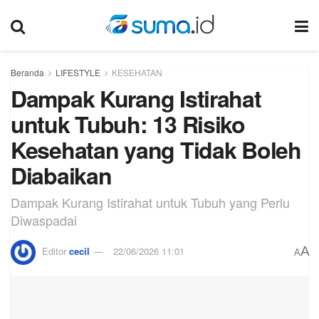
Beranda
LIFESTYLE
KESEHATAN
Dampak Kurang Istirahat
untuk Tubuh: 13 Risiko
Kesehatan yang Tidak Boleh
Diabaikan
Dampak Kurang Istirahat untuk Tubuh yang Perlu
Diwaspadai
A
Editor
cecil
22/06/2026 11:01
A