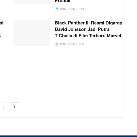
Produk
28/07/2026 12:54
st
Black Panther III Resmi Digarap,
David Jonsson Jadi Putra
8
T’Challa di Film Terbaru Marvel
28/07/2026 10:08