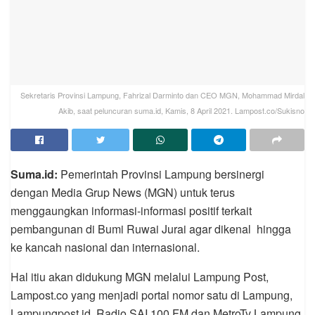
Sekretaris Provinsi Lampung, Fahrizal Darminto dan CEO MGN, Mohammad Mirdal
Akib, saat peluncuran suma.id, Kamis, 8 April 2021. Lampost.co/Sukisno
Suma.id:
Pemerintah Provinsi Lampung bersinergi
dengan Media Grup News (MGN) untuk terus
menggaungkan informasi-informasi positif terkait
pembangunan di Bumi Ruwai Jurai agar dikenal hingga
ke kancah nasional dan internasional.
Hal itiu akan didukung MGN melalui Lampung Post,
Lampost.co yang menjadi portal nomor satu di Lampung,
Lampungpost.id, Radio SAI 100 FM dan MetroTv Lampung.