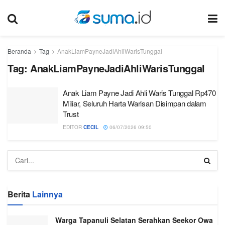
Beranda
Tag
AnakLiamPayneJadiAhliWarisTunggal
Tag:
AnakLiamPayneJadiAhliWarisTunggal
Anak Liam Payne Jadi Ahli Waris Tunggal Rp470
Miliar, Seluruh Harta Warisan Disimpan dalam
Trust
EDITOR
CECIL
06/07/2026 09:50
Berita
Lainnya
Warga Tapanuli Selatan Serahkan Seekor Owa