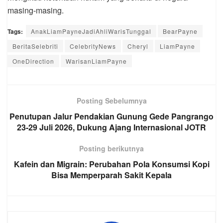
masing-masing.
Tags:
AnakLiamPayneJadiAhliWarisTunggal
BearPayne
BeritaSelebriti
CelebrityNews
Cheryl
LiamPayne
OneDirection
WarisanLiamPayne
Posting Sebelumnya
Penutupan Jalur Pendakian Gunung Gede Pangrango
23-29 Juli 2026, Dukung Ajang Internasional JOTR
Posting berikutnya
Kafein dan Migrain: Perubahan Pola Konsumsi Kopi
Bisa Memperparah Sakit Kepala