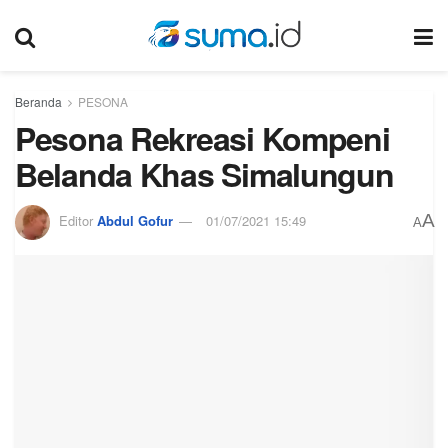
Beranda
PESONA
Pesona Rekreasi Kompeni
Belanda Khas Simalungun
A
Editor
Abdul Gofur
01/07/2021 15:49
A