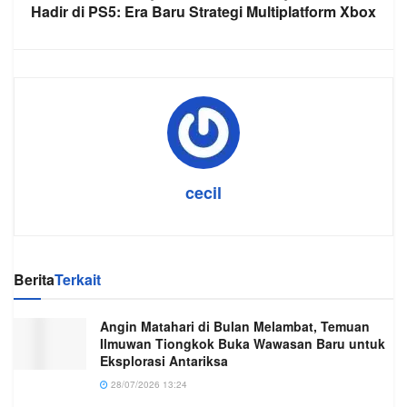
Hadir di PS5: Era Baru Strategi Multiplatform Xbox
cecil
Berita
Terkait
Angin Matahari di Bulan Melambat, Temuan
Ilmuwan Tiongkok Buka Wawasan Baru untuk
Eksplorasi Antariksa
28/07/2026 13:24