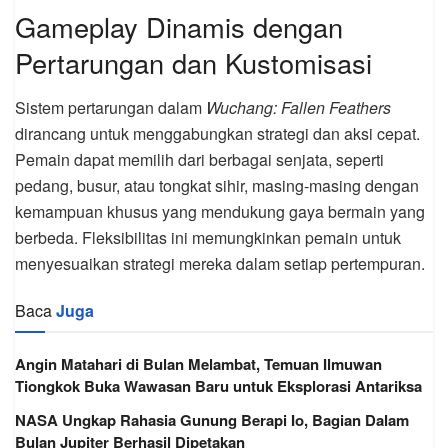
Gameplay Dinamis dengan
Pertarungan dan Kustomisasi
Sistem pertarungan dalam
Wuchang: Fallen Feathers
dirancang untuk menggabungkan strategi dan aksi cepat.
Pemain dapat memilih dari berbagai senjata, seperti
pedang, busur, atau tongkat sihir, masing-masing dengan
kemampuan khusus yang mendukung gaya bermain yang
berbeda. Fleksibilitas ini memungkinkan pemain untuk
menyesuaikan strategi mereka dalam setiap pertempuran.
Baca
Juga
Angin Matahari di Bulan Melambat, Temuan Ilmuwan
Tiongkok Buka Wawasan Baru untuk Eksplorasi Antariksa
NASA Ungkap Rahasia Gunung Berapi Io, Bagian Dalam
Bulan Jupiter Berhasil Dipetakan