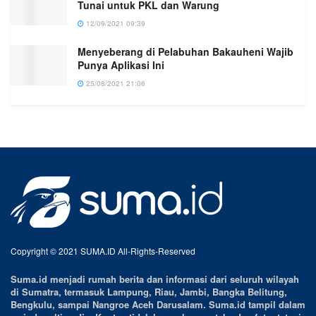
Tunai untuk PKL dan Warung
12/09/2021 09:39
Menyeberang di Pelabuhan Bakauheni Wajib
Punya Aplikasi Ini
25/08/2021 21:06
Copyright © 2021 SUMA.ID All-Rights-Reserved
Suma.id menjadi rumah berita dan informasi dari seluruh wilayah
di Sumatra, termasuk Lampung, Riau, Jambi, Bangka Belitung,
Bengkulu, sampai Nangroe Aceh Darusalam. Suma.id tampil dalam