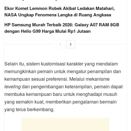
Ekor Komet Lemmon Robek Akibat Ledakan Matahari,
NASA Ungkap Fenomena Langka di Ruang Angkasa
HP Samsung Murah Terbaik 2026: Galaxy A07 RAM 8GB
dengan Helio G99 Harga Mulai Rp1 Jutaan
Selain itu, sistem kustomisasi karakter yang mendalam
memungkinkan pemain untuk mengatur penampilan dan
kemampuan sesuai preferensi. Melalui mekanisme
leveling
dan pengembangan keterampilan, pemain dapat
membuka kemampuan baru untuk menghadapi musuh
yang semakin kuat, memberikan pengalaman bermain
yang terus berkembang.