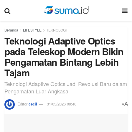
Beranda
LIFESTYLE
TEKNOLOGI
Teknologi Adaptive Optics
pada Teleskop Modern Bikin
Pengamatan Bintang Lebih
Tajam
Teknologi Adaptive Optics Jadi Revolusi Baru dalam
Pengamatan Luar Angkasa
A
Editor
cecil
31/05/2026 09:46
A