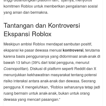
komitmen Roblox untuk memberikan pengalaman sosial
yang aman dan bermakna.
Tantangan dan Kontroversi
Ekspansi Roblox
Meskipun ambisi Roblox mendapat sambutan positif,
ekspansi ke pasar dewasa menuai
kontroversi
, terutama
karena basis penggunanya yang didominasi anak-anak di
bawah 13 tahun (39% dari total pengguna, menurut
Cosmopolitan
). Diskusi di platform seperti Reddit dan X
menunjukkan kekhawatiran masyarakat tentang potensi
risiko interaksi antara anak-anak dan dewasa. Seorang
pengguna X mengeluhkan, “Roblox seharusnya tetap jadi
ruang bermain untuk anak-anak, bukan untuk orang
dewasa yang mencari pasangan.”