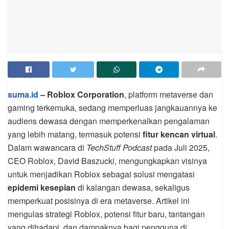
suma.id
– Roblox Corporation
, platform metaverse dan
gaming terkemuka, sedang memperluas jangkauannya ke
audiens dewasa dengan memperkenalkan pengalaman
yang lebih matang, termasuk potensi
fitur kencan virtual
.
Dalam wawancara di
TechStuff Podcast
pada Juli 2025,
CEO Roblox, David Baszucki, mengungkapkan visinya
untuk menjadikan Roblox sebagai solusi mengatasi
epidemi kesepian
di kalangan dewasa, sekaligus
memperkuat posisinya di era metaverse. Artikel ini
mengulas strategi Roblox, potensi fitur baru, tantangan
yang dihadapi, dan dampaknya bagi pengguna di