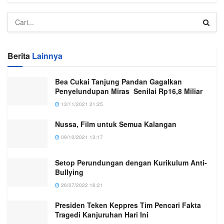
Berita
Lainnya
Bea Cukai Tanjung Pandan Gagalkan
Penyelundupan Miras Senilai Rp16,8 Miliar
13/11/2021 21:25
Nussa, Film untuk Semua Kalangan
09/10/2021 13:17
Setop Perundungan dengan Kurikulum Anti-
Bullying
26/07/2022 16:21
Presiden Teken Keppres Tim Pencari Fakta
Tragedi Kanjuruhan Hari Ini