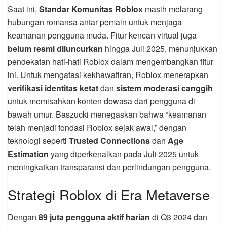
Saat ini,
Standar Komunitas Roblox
masih melarang
hubungan romansa antar pemain untuk menjaga
keamanan pengguna muda. Fitur kencan virtual juga
belum resmi diluncurkan
hingga Juli 2025, menunjukkan
pendekatan hati-hati Roblox dalam mengembangkan fitur
ini. Untuk mengatasi kekhawatiran, Roblox menerapkan
verifikasi identitas ketat
dan
sistem moderasi canggih
untuk memisahkan konten dewasa dari pengguna di
bawah umur. Baszucki menegaskan bahwa “keamanan
telah menjadi fondasi Roblox sejak awal,” dengan
teknologi seperti
Trusted Connections
dan
Age
Estimation
yang diperkenalkan pada Juli 2025 untuk
meningkatkan transparansi dan perlindungan pengguna.
Strategi Roblox di Era Metaverse
Dengan
89 juta pengguna aktif harian
di Q3 2024 dan