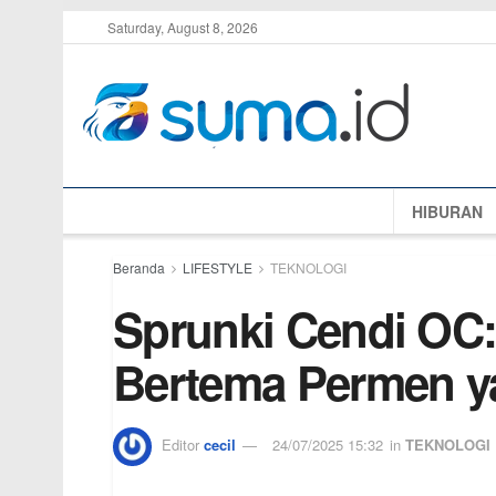
Saturday, August 8, 2026
HIBURAN
Beranda
LIFESTYLE
TEKNOLOGI
Sprunki Cendi OC:
Bertema Permen y
Editor
cecil
24/07/2025 15:32
in
TEKNOLOGI