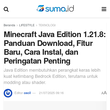
Beranda
LIFESTYLE
TEKNOLOGI
Minecraft Java Edition 1.21.8:
Panduan Download, Fitur
Baru, Cara Instal, dan
Peringatan Penting
Java Edition membutuhkan perangkat keras lebih
kuat ketimbang Bedrock Edition, terutama untuk
modding atau shader.
A
Editor
cecil
21/07/2025 09:16
A