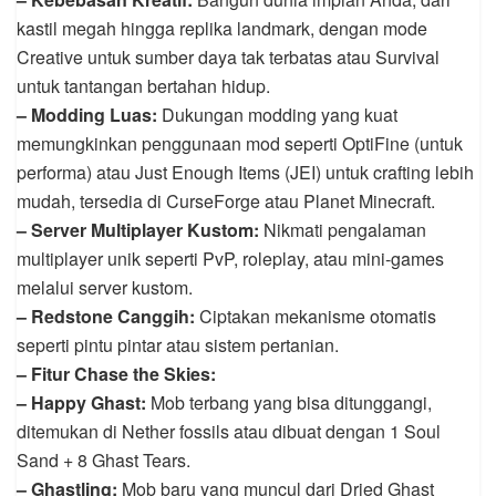
kastil megah hingga replika landmark, dengan mode
Creative untuk sumber daya tak terbatas atau Survival
untuk tantangan bertahan hidup.
– Modding Luas:
Dukungan modding yang kuat
memungkinkan penggunaan mod seperti OptiFine (untuk
performa) atau Just Enough Items (JEI) untuk crafting lebih
mudah, tersedia di CurseForge atau Planet Minecraft.
– Server Multiplayer Kustom:
Nikmati pengalaman
multiplayer unik seperti PvP, roleplay, atau mini-games
melalui server kustom.
– Redstone Canggih:
Ciptakan mekanisme otomatis
seperti pintu pintar atau sistem pertanian.
– Fitur Chase the Skies:
– Happy Ghast:
Mob terbang yang bisa ditunggangi,
ditemukan di Nether fossils atau dibuat dengan 1 Soul
Sand + 8 Ghast Tears.
– Ghastling:
Mob baru yang muncul dari Dried Ghast