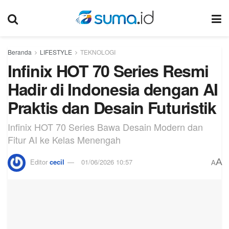
Beranda
LIFESTYLE
TEKNOLOGI
Infinix HOT 70 Series Resmi
Hadir di Indonesia dengan AI
Praktis dan Desain Futuristik
Infinix HOT 70 Series Bawa Desain Modern dan
Fitur AI ke Kelas Menengah
A
Editor
cecil
01/06/2026 10:57
A