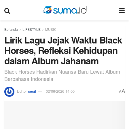
Beranda
LIFESTYLE
MUSIK
Lirik Lagu Jejak Waktu Black
Horses, Refleksi Kehidupan
dalam Album Jahanam
Black Horses Hadirkan Nuansa Baru Lewat Album
Berbahasa Indonesia
A
Editor
cecil
02/06/2026 14:00
A