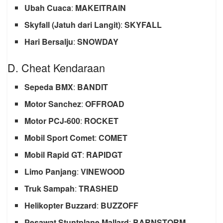
Ubah Cuaca
:
MAKEITRAIN
Skyfall (Jatuh dari Langit)
:
SKYFALL
Hari Bersalju
:
SNOWDAY
D. Cheat Kendaraan
Sepeda BMX
:
BANDIT
Motor Sanchez
:
OFFROAD
Motor PCJ-600
:
ROCKET
Mobil Sport Comet
:
COMET
Mobil Rapid GT
:
RAPIDGT
Limo Panjang
:
VINEWOOD
Truk Sampah
:
TRASHED
Helikopter Buzzard
:
BUZZOFF
Pesawat Stuntplane Mallard
:
BARNSTORM