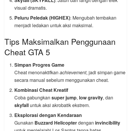
Skyfall (SKYFALL)
: Jatuh dari langit dengan efek
visual dramatis.
Peluru Peledak (HIGHEX)
: Mengubah tembakan
menjadi ledakan untuk aksi maksimal.
Tips Maksimalkan Penggunaan
Cheat GTA 5
Simpan Progres Game
Cheat menonaktifkan
achievement
, jadi simpan game
secara manual sebelum menggunakan cheat.
Kombinasi Cheat Kreatif
Coba gabungkan
super jump
,
low gravity
, dan
skyfall
untuk aksi akrobatik ekstrem.
Eksplorasi dengan Kendaraan
Gunakan
Buzzard Helicopter
dengan
invincibility
untuk menjelajahi Los Santos tanpa batas.