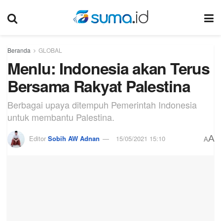
Beranda
GLOBAL
Menlu: Indonesia akan Terus
Bersama Rakyat Palestina
Berbagai upaya ditempuh Pemerintah Indonesia
untuk membantu Palestina.
A
Editor
Sobih AW Adnan
15/05/2021 15:10
A