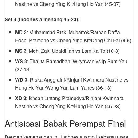
Nastine vs Cheng Ying Kit/Hung Ho Yan (45-37)
Set 3 (Indonesia menang 45-23):
MD 3
: Muhammad Rizki Mubarrok/Raihan Daffa
Edsel Pramono vs Cheng Ying Kit/Deng Chi Fai (9-6)
MS 3
: Moh. Zaki Ubaidillah vs Lam Ka To (18-8)
WS 3
: Thalita Ramadhani Wiryawan vs Ip Sum Yau
(27-13)
WD 3
: Riska Anggraini/Rinjani Kwinnara Nastine vs
Hung Ho Yan/Wong Yan Lam Yanes (36-18)
XD 3
: Ikhsan Lintang Pramudya/Rinjani Kwinnara
Nastine vs Cheng Ying Kit/Hung Ho Yan (45-23)
Antisipasi Babak Perempat Final
Dengan kemenangan ini, Indonesia tampil sebagai juara