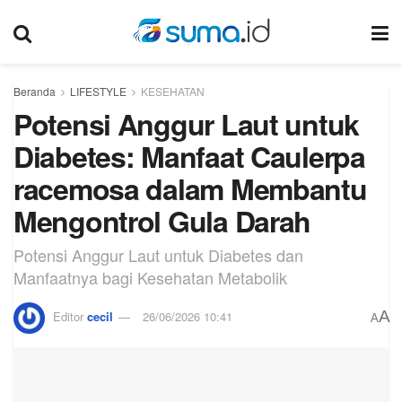
Beranda
LIFESTYLE
KESEHATAN
Potensi Anggur Laut untuk
Diabetes: Manfaat Caulerpa
racemosa dalam Membantu
Mengontrol Gula Darah
Potensi Anggur Laut untuk Diabetes dan
Manfaatnya bagi Kesehatan Metabolik
A
Editor
cecil
26/06/2026 10:41
A