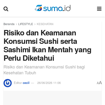
Beranda
LIFESTYLE
KESEHATAN
Risiko dan Keamanan
Konsumsi Sushi serta
Sashimi Ikan Mentah yang
Perlu Diketahui
Risiko dan Keamanan Konsumsi Sushi bagi
Kesehatan Tubuh
A
Editor
cecil
26/06/2026 11:06
A