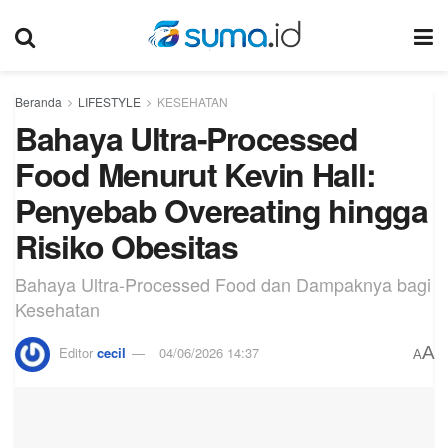
Beranda
LIFESTYLE
KESEHATAN
Bahaya Ultra-Processed
Food Menurut Kevin Hall:
Penyebab Overeating hingga
Risiko Obesitas
Bahaya Ultra-Processed Food dan Dampaknya bagi
Kesehatan
A
Editor
cecil
04/06/2026 14:37
A