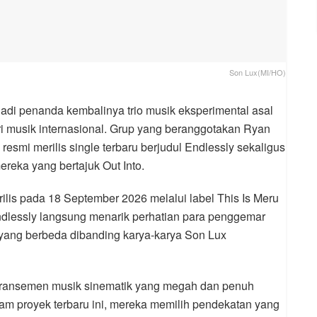
Son Lux(MI/HO)
adi penanda kembalinya trio musik eksperimental asal
tri musik internasional. Grup yang beranggotakan Ryan
i resmi merilis single terbaru berjudul Endlessly sekaligus
eka yang bertajuk Out Into.
rilis pada 18 September 2026 melalui label This Is Meru
ndlessly langsung menarik perhatian para penggemar
yang berbeda dibanding karya-karya Son Lux
 aransemen musik sinematik yang megah dan penuh
am proyek terbaru ini, mereka memilih pendekatan yang