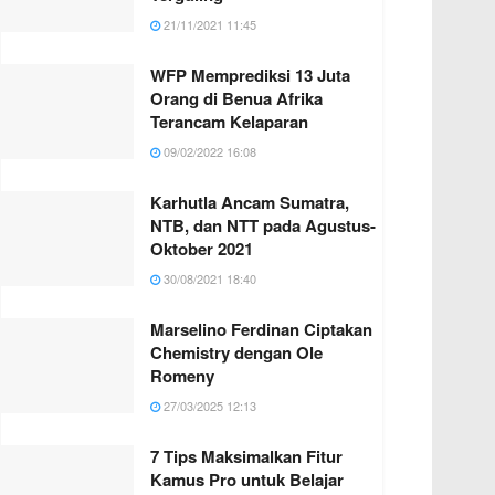
21/11/2021 11:45
WFP Memprediksi 13 Juta
Orang di Benua Afrika
Terancam Kelaparan
09/02/2022 16:08
Karhutla Ancam Sumatra,
NTB, dan NTT pada Agustus-
Oktober 2021
30/08/2021 18:40
Marselino Ferdinan Ciptakan
Chemistry dengan Ole
Romeny
27/03/2025 12:13
7 Tips Maksimalkan Fitur
Kamus Pro untuk Belajar