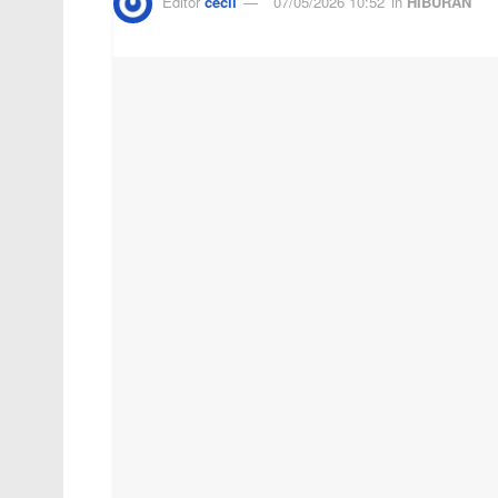
Editor
cecil
07/05/2026 10:52
in
HIBURAN