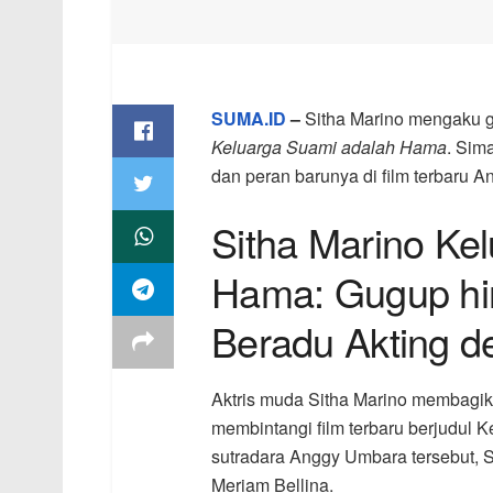
SUMA.ID
–
Sitha Marino mengaku g
Keluarga Suami adalah Hama
. Sim
dan peran barunya di film terbaru 
Sitha Marino Ke
Hama: Gugup hi
Beradu Akting d
Aktris muda
Sitha Marino
membagika
membintangi film terbaru berjudul
K
sutradara
Anggy Umbara
tersebut, 
Meriam Bellina
.