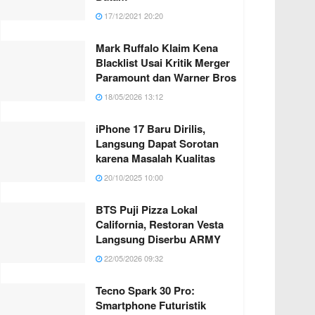
17/12/2021 20:20
Mark Ruffalo Klaim Kena
Blacklist Usai Kritik Merger
Paramount dan Warner Bros
18/05/2026 13:12
iPhone 17 Baru Dirilis,
Langsung Dapat Sorotan
karena Masalah Kualitas
20/10/2025 10:00
BTS Puji Pizza Lokal
California, Restoran Vesta
Langsung Diserbu ARMY
22/05/2026 09:32
Tecno Spark 30 Pro:
Smartphone Futuristik