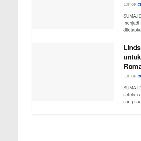
EDITOR
C
SUMA.ID
menjadi 
ditetapk
Linds
untu
Roma
EDITOR
C
SUMA.ID 
setelah
sang suam