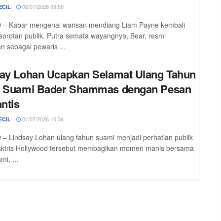
06/07/2026 09:50
ECIL
 – Kabar mengenai warisan mendiang Liam Payne kembali
sorotan publik. Putra semata wayangnya, Bear, resmi
an sebagai pewaris ...
ay Lohan Ucapkan Selamat Ulang Tahun
k Suami Bader Shammas dengan Pesan
ntis
01/07/2026 10:36
ECIL
– Lindsay Lohan ulang tahun suami menjadi perhatian publik
 aktris Hollywood tersebut membagikan momen manis bersama
i, ...