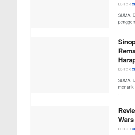
EDITOR
C
SUMA.ID 
penggemar
Sinop
Rema
Hara
EDITOR
C
SUMA.ID 
menarik 
...
Revie
Wars 
EDITOR
C