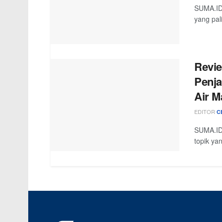
SUMA.ID 
yang pal
Revie
Penja
Air M
EDITOR
C
SUMA.ID 
topik ya