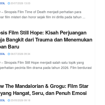
20/07/2026 13:03
ECIL
– Sinopsis Film Time of Death menjadi perhatian para
 film misteri dan horor sejak film ini dirilis pada tahun ...
sis Film Still Hope: Kisah Perjuangan
ja Bangkit dari Trauma dan Menemukan
pan Baru
06/07/2026 09:34
ECIL
– Sinopsis Film Still Hope menjadi salah satu topik yang
perhatian pecinta film drama pada tahun 2026. Film berdurasi
w The Mandalorian & Grogu: Film Star
yang Hangat, Seru, dan Penuh Emosi
25/05/2026 09:18
ECIL