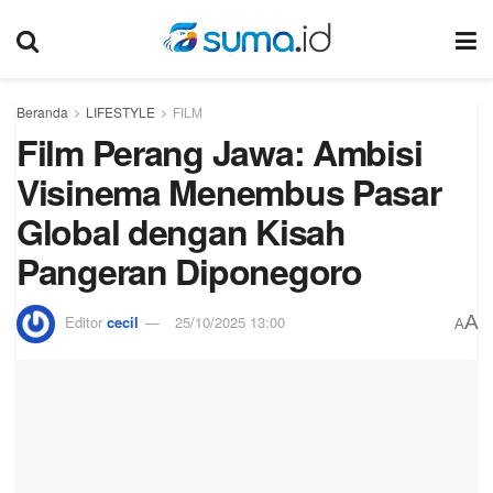
Beranda
LIFESTYLE
FILM
Film Perang Jawa: Ambisi
Visinema Menembus Pasar
Global dengan Kisah
Pangeran Diponegoro
A
Editor
cecil
25/10/2025 13:00
A