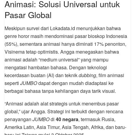
Animasi: Solusi Universal untuk
Pasar Global
Meskipun survei dari Lokadata.id menunjukkan bahwa
genre horor masih mendominasi pasar bioskop Indonesia
(55%), sementara animasi hanya diminati 17% penonton,
Visinema tetap optimistis. Angga menegaskan bahwa
animasi adalah “medium universal” yang mampu
mengatasi hambatan bahasa. Dengan teknologi
kecerdasan buatan (AI) dan teknik
dubbing
, film animasi
seperti
JUMBO
dapat dengan mudah diadaptasi ke
berbagai bahasa tanpa kehilangan daya tarik visual.
“Animasi adalah alat strategis untuk menembus pasar
global,” ujar Angga. Strategi ini terbukti dengan rencana
penayangan
JUMBO
di
40 negara
, termasuk Rusia,
Amerika Latin, Asia Timur, Asia Tengah, Afrika, dan baru-
baru ini Taiwan mulai 3 Oktober 2025.