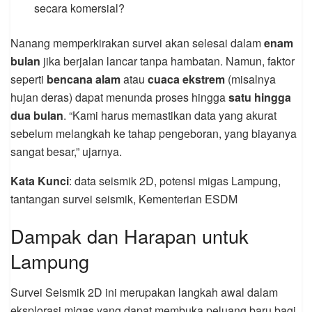
secara komersial?
Nanang memperkirakan survei akan selesai dalam
enam
bulan
jika berjalan lancar tanpa hambatan. Namun, faktor
seperti
bencana alam
atau
cuaca ekstrem
(misalnya
hujan deras) dapat menunda proses hingga
satu hingga
dua bulan
. “Kami harus memastikan data yang akurat
sebelum melangkah ke tahap pengeboran, yang biayanya
sangat besar,” ujarnya.
Kata Kunci
: data seismik 2D, potensi migas Lampung,
tantangan survei seismik, Kementerian ESDM
Dampak dan Harapan untuk
Lampung
Survei Seismik 2D ini merupakan langkah awal dalam
eksplorasi migas yang dapat membuka peluang baru bagi