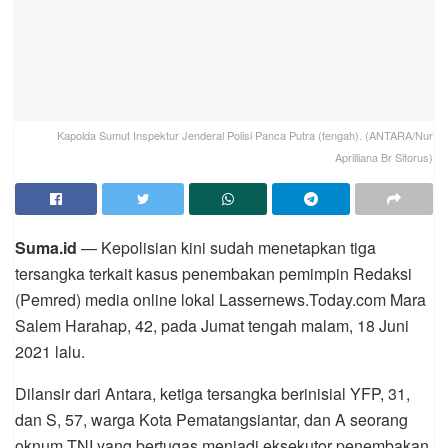
Kapolda Sumut Inspektur Jenderal Polisi Panca Putra (tengah). (ANTARA/Nur
Aprilliana Br Sitorus)
Suma.id
— Kepolisian kini sudah menetapkan tiga
tersangka terkait kasus penembakan pemimpin Redaksi
(Pemred) media online lokal Lassernews.Today.com Mara
Salem Harahap, 42, pada Jumat tengah malam, 18 Juni
2021 lalu.
Dilansir dari Antara, ketiga tersangka berinisial YFP, 31,
dan S, 57, warga Kota Pematangsiantar, dan A seorang
oknum TNI yang bertugas menjadi eksekutor penembakan.