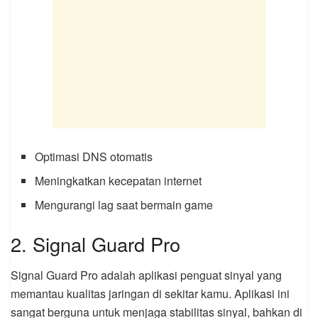
Optimasi DNS otomatis
Meningkatkan kecepatan internet
Mengurangi lag saat bermain game
2. Signal Guard Pro
Signal Guard Pro adalah aplikasi penguat sinyal yang
memantau kualitas jaringan di sekitar kamu. Aplikasi ini
sangat berguna untuk menjaga stabilitas sinyal, bahkan di