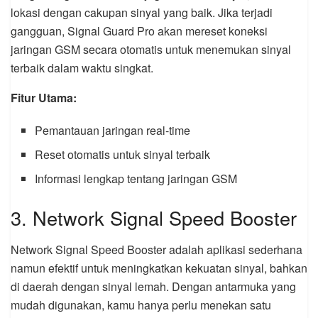
lokasi dengan cakupan sinyal yang baik. Jika terjadi
gangguan, Signal Guard Pro akan mereset koneksi
jaringan GSM secara otomatis untuk menemukan sinyal
terbaik dalam waktu singkat.
Fitur Utama:
Pemantauan jaringan real-time
Reset otomatis untuk sinyal terbaik
Informasi lengkap tentang jaringan GSM
3. Network Signal Speed Booster
Network Signal Speed Booster adalah aplikasi sederhana
namun efektif untuk meningkatkan kekuatan sinyal, bahkan
di daerah dengan sinyal lemah. Dengan antarmuka yang
mudah digunakan, kamu hanya perlu menekan satu