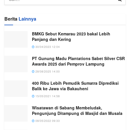
Berita
Lainnya
BMKG Sebut Kemarau 2023 bakal Lebih
Panjang dan Kering
30/04/2023 12:04
PT Gunung Madu Plantations Sabet Silver CSR
Awards 2025 dari Pemprov Lampung
28/08/2025 14:00
400 Ribu Lebih Pemudik Sumatra Diprediksi
Balik ke Jawa via Bakauheni
15/05/2021 14:58
Wisatawan di Sabang Membeludak,
Pengunjung Ditampung di Masjid dan Musala
08/05/2022 09:33