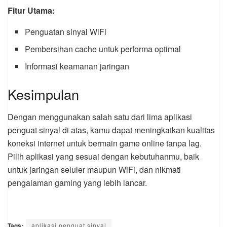
Fitur Utama:
Penguatan sinyal WiFi
Pembersihan cache untuk performa optimal
Informasi keamanan jaringan
Kesimpulan
Dengan menggunakan salah satu dari lima aplikasi
penguat sinyal di atas, kamu dapat meningkatkan kualitas
koneksi internet untuk bermain game online tanpa lag.
Pilih aplikasi yang sesuai dengan kebutuhanmu, baik
untuk jaringan seluler maupun WiFi, dan nikmati
pengalaman gaming yang lebih lancar.
Tags:
aplikasi penguat sinyal