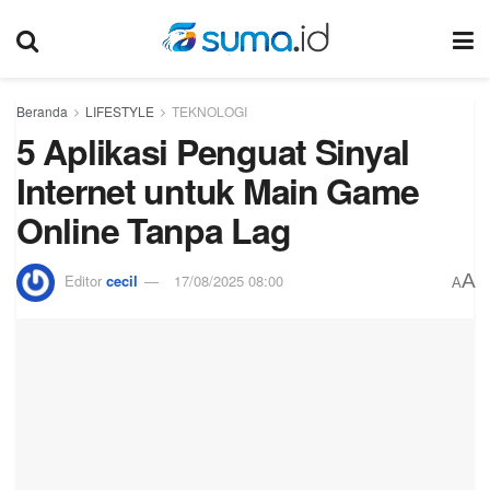
Beranda
LIFESTYLE
TEKNOLOGI
5 Aplikasi Penguat Sinyal
Internet untuk Main Game
Online Tanpa Lag
A
Editor
cecil
17/08/2025 08:00
A