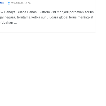
07/07/2026 10:56
ECIL
– Bahaya Cuaca Panas Ekstrem kini menjadi perhatian serius
gai negara, terutama ketika suhu udara global terus meningkat
erubahan ...