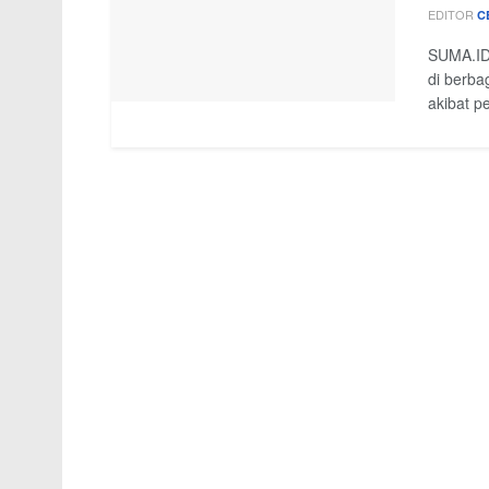
EDITOR
C
SUMA.ID 
di berba
akibat p